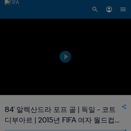
84' 알렉산드라 포프 골 | 독일 - 코트
디부아르 | 2015년 FIFA 여자 월드컵
캐나다