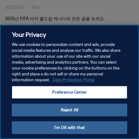
2023.03.16
50초
2015년 FIFA 여자 월드컵 캐나다의 모든 골을 보세요.
Your Privacy
We use cookies to personalize content and ads, provide
social media features and analyse our traffic. We also share
information about your use of our site with our social
개인정보 보호정책
media, advertising and analytics partners. You can select
your cookie preferences by clicking on the buttons on the
서비스 약관
right and place a do not sell or share my personal
쿠키 기본 설정 관리
information request.
Data Protection Portal
Copyright © 1994 - 2026 FIFA. All rights reserved.
Preference Center
Reject All
I'm OK with that