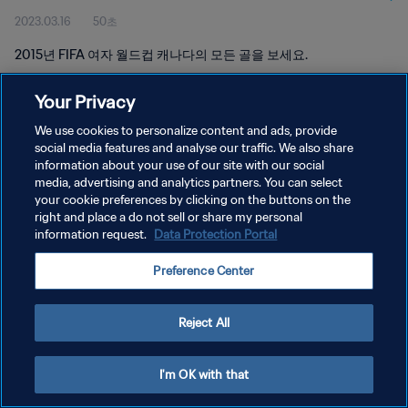
2023.03.16
50초
2015년 FIFA 여자 월드컵 캐나다의 모든 골을 보세요.
Your Privacy
We use cookies to personalize content and ads, provide
social media features and analyse our traffic. We also share
information about your use of our site with our social
개인정보 보호정책
media, advertising and analytics partners. You can select
your cookie preferences by clicking on the buttons on the
서비스 약관
right and place a do not sell or share my personal
쿠키 기본 설정 관리
information request.
Data Protection Portal
Copyright © 1994 - 2026 FIFA. All rights reserved.
Preference Center
Reject All
I'm OK with that