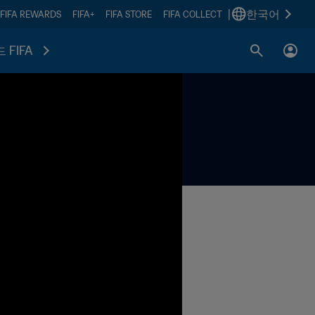
|
한국어
FIFA REWARDS
FIFA+
FIFA STORE
FIFA COLLECT
 FIFA