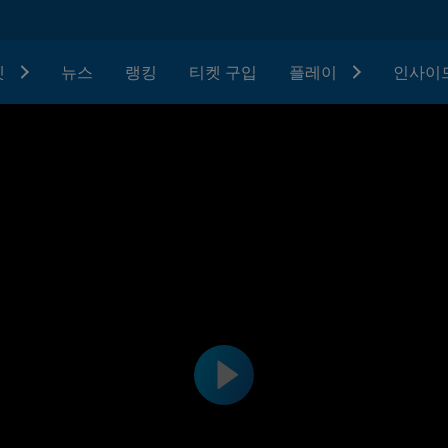
텟
뉴스
랭킹
티켓 구입
플레이
인사이드