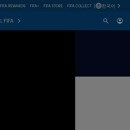
|
한국어
FIFA REWARDS
FIFA+
FIFA STORE
FIFA COLLECT
 FIFA