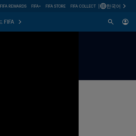
|
한국어
FIFA REWARDS
FIFA+
FIFA STORE
FIFA COLLECT
 FIFA