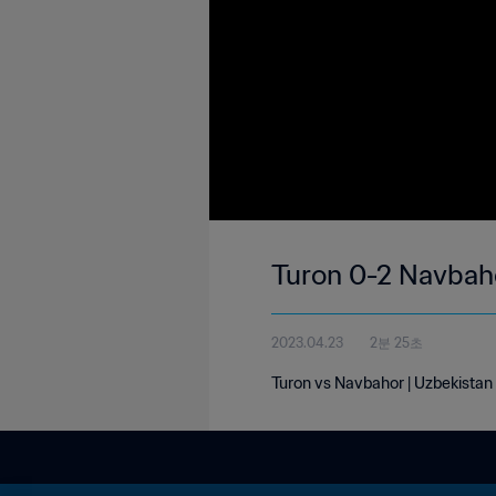
Turon 0-2 Navbaho
2023.04.23
2분 25초
Turon vs Navbahor | Uzbekistan