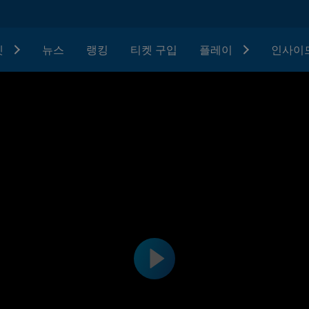
텟
뉴스
랭킹
티켓 구입
플레이
인사이드