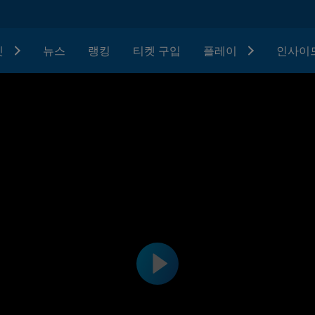
텟
뉴스
랭킹
티켓 구입
플레이
인사이드