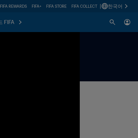
|
한국어
FIFA REWARDS
FIFA+
FIFA STORE
FIFA COLLECT
 FIFA