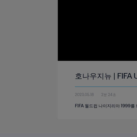
호나우지뉴 | FIFA
2023.05.18
2분 24초
FIFA 월드컵 나이지리아 1999