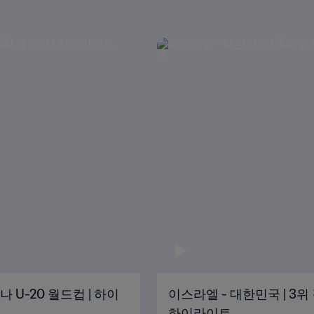
나 U-20 월드컵 | 하이
이스라엘 - 대한민국 | 3위 결
하이라이트