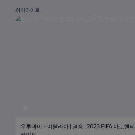
하이라이트
우루과이 - 이탈리아 | 결승 | 2023 FIFA 아르헨티
라이트