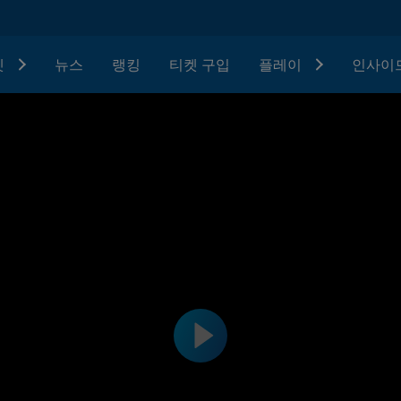
텟
뉴스
랭킹
티켓 구입
플레이
인사이드