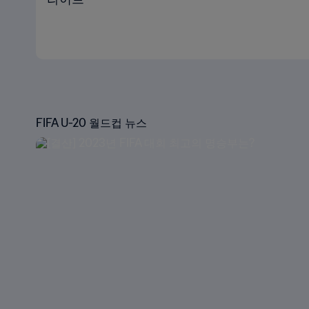
FIFA U-20 월드컵 뉴스