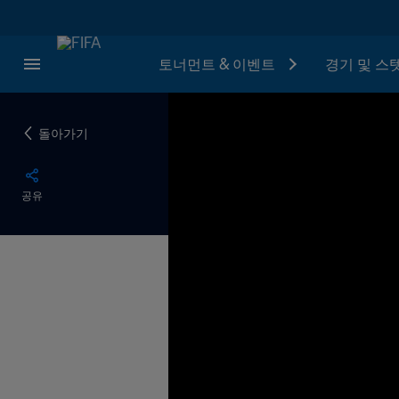
토너먼트 & 이벤트
경기 및 스
돌아가기
공유