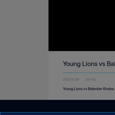
Young Lions vs Bal
2022.10.08
3분 9초
Young Lions vs Balestier Khals