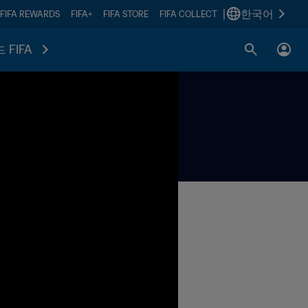
|
한국어
FIFA REWARDS
FIFA+
FIFA STORE
FIFA COLLECT
 FIFA