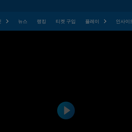
텟
뉴스
랭킹
티켓 구입
플레이
인사이드