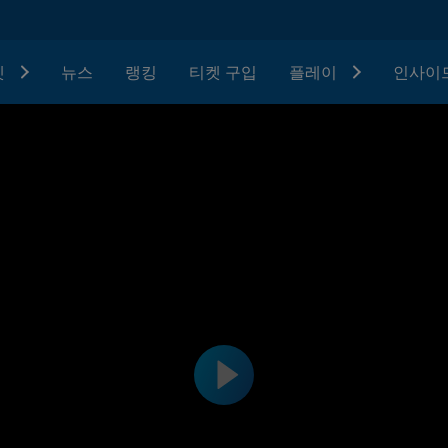
텟
뉴스
랭킹
티켓 구입
플레이
인사이드