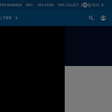
|
한국어
FIFA REWARDS
FIFA+
FIFA STORE
FIFA COLLECT
 FIFA