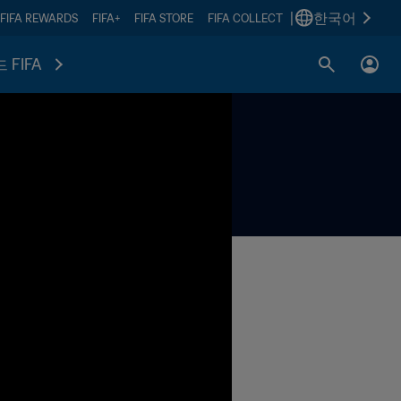
|
한국어
FIFA REWARDS
FIFA+
FIFA STORE
FIFA COLLECT
 FIFA