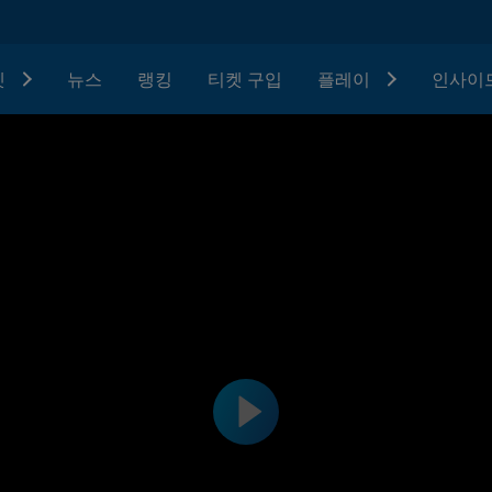
텟
뉴스
랭킹
티켓 구입
플레이
인사이드