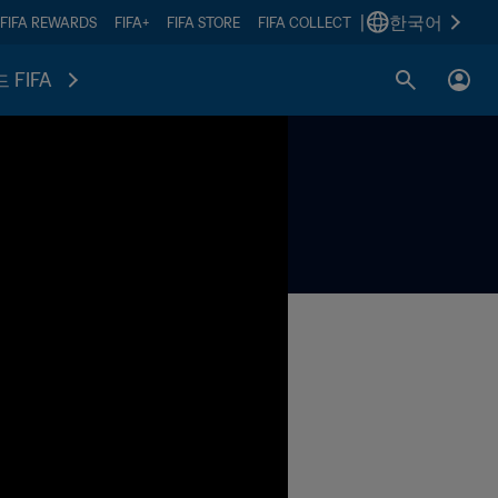
|
한국어
FIFA REWARDS
FIFA+
FIFA STORE
FIFA COLLECT
 FIFA