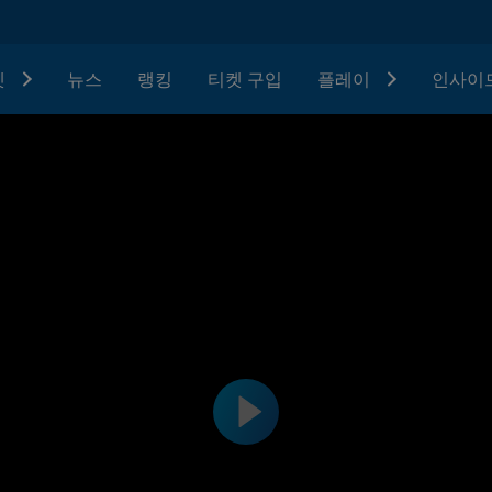
텟
뉴스
랭킹
티켓 구입
플레이
인사이드