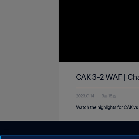
CAK 3-2 WAF | Ch
2023.01.14
3분 18초
Watch the highlights for CAK v