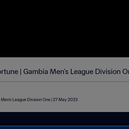
rtune | Gambia Men's League Division O
 Men's League Division One | 27 May 2023