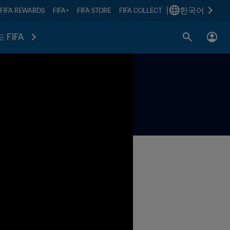
|
한국어
FIFA REWARDS
FIFA+
FIFA STORE
FIFA COLLECT
 FIFA