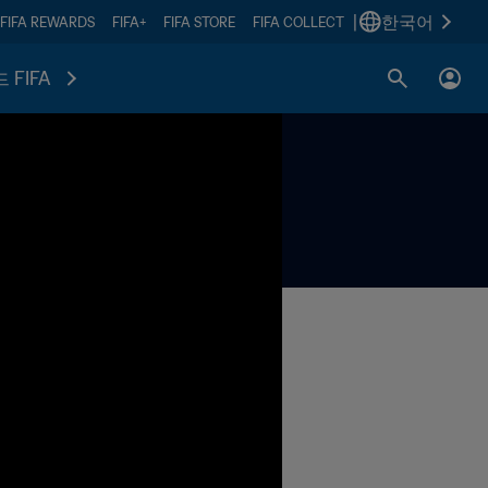
|
한국어
FIFA REWARDS
FIFA+
FIFA STORE
FIFA COLLECT
 FIFA