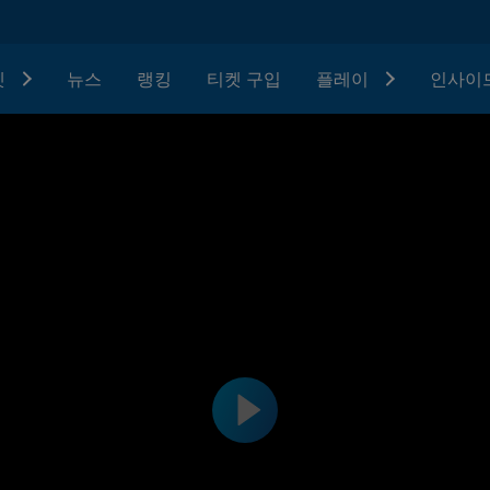
텟
뉴스
랭킹
티켓 구입
플레이
인사이드