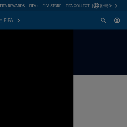
|
한국어
FIFA REWARDS
FIFA+
FIFA STORE
FIFA COLLECT
 FIFA