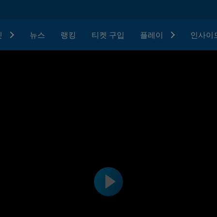
텟
뉴스
랭킹
티켓 구입
플레이
인사이드