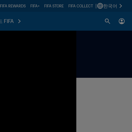
|
한국어
FIFA REWARDS
FIFA+
FIFA STORE
FIFA COLLECT
 FIFA