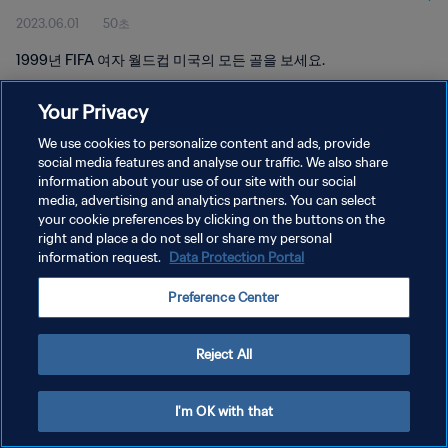
2023.06.01
50초
1999년 FIFA 여자 월드컵 미국의 모든 골을 보세요.
Your Privacy
We use cookies to personalize content and ads, provide
social media features and analyse our traffic. We also share
information about your use of our site with our social
개인정보 보호정책
media, advertising and analytics partners. You can select
your cookie preferences by clicking on the buttons on the
서비스 약관
right and place a do not sell or share my personal
쿠키 기본 설정 관리
information request.
Data Protection Portal
Copyright © 1994 - 2026 FIFA. All rights reserved.
Preference Center
Reject All
I'm OK with that