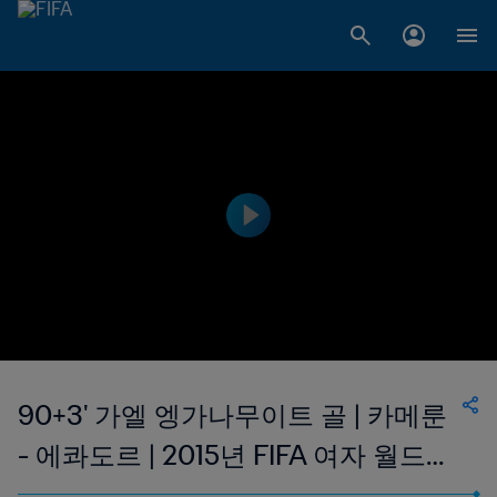
90+3' 가엘 엥가나무이트 골 | 카메룬
- 에콰도르 | 2015년 FIFA 여자 월드컵
캐나다