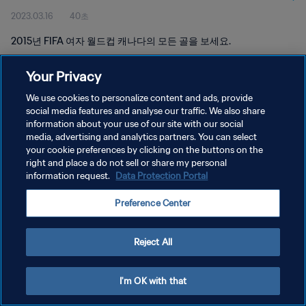
2023.03.16
40초
2015년 FIFA 여자 월드컵 캐나다의 모든 골을 보세요.
Your Privacy
We use cookies to personalize content and ads, provide
social media features and analyse our traffic. We also share
information about your use of our site with our social
개인정보 보호정책
media, advertising and analytics partners. You can select
your cookie preferences by clicking on the buttons on the
서비스 약관
right and place a do not sell or share my personal
쿠키 기본 설정 관리
information request.
Data Protection Portal
Copyright © 1994 - 2026 FIFA. All rights reserved.
Preference Center
Reject All
I'm OK with that