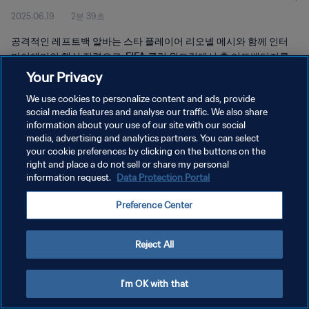
2025.06.19
2분 39초
공격적인 레프트백 알바는 스타 플레이어 리오넬 메시와 함께 인터
마이애미의 핵심 전력으로, FIFA 클럽 월드컵에서 홈 어드밴티지를
안고 경기에 나선다.
Your Privacy
We use cookies to personalize content and ads, provide
social media features and analyse our traffic. We also share
information about your use of our site with our social
media, advertising and analytics partners. You can select
your cookie preferences by clicking on the buttons on the
개인정보 보호정책
right and place a do not sell or share my personal
information request.
Data Protection Portal
서비스 약관
Preference Center
쿠키 기본 설정 관리
Copyright © 1994 - 2026 FIFA. All rights reserved.
Reject All
I'm OK with that