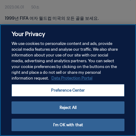
2023.06.01
50초
1999년 FIFA 여자 월드컵 미국의 모든 골을 보세요.
Your Privacy
We use cookies to personalize content and ads, provide
social media features and analyse our traffic. We also share
information about your use of our site with our social
media, advertising and analytics partners. You can select
개인정보 보호정책
your cookie preferences by clicking on the buttons on the
서비스 약관
right and place a do not sell or share my personal
information request.
Data Protection Portal
쿠키 기본 설정 관리
Preference Center
Copyright © 1994 - 2026 FIFA. All rights reserved.
Reject All
I'm OK with that