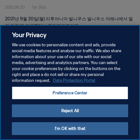
2021.09.20
1분 59초
2021년 9월 20일(월) 리투아니아 빌니우스 빌니우스 아레나에서 열
린 이란 대 아르헨티나 하이라이트보기
Your Privacy
We use cookies to personalize content and ads, provide
social media features and analyse our traffic. We also share
information about your use of our site with our social
media, advertising and analytics partners. You can select
개인정보 보호정책
your cookie preferences by clicking on the buttons on the
right and place a do not sell or share my personal
서비스 약관
information request.
Data Protection Portal
쿠키 기본 설정 관리
Preference Center
Copyright © 1994 - 2026 FIFA. All rights reserved.
Reject All
I'm OK with that