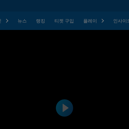
텟
뉴스
랭킹
티켓 구입
플레이
인사이드