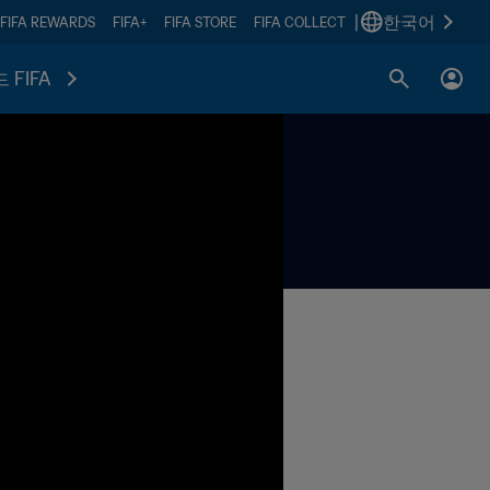
|
한국어
FIFA REWARDS
FIFA+
FIFA STORE
FIFA COLLECT
 FIFA