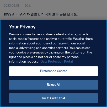
2023.06.01
50초
1999년 FIFA 여자 월드컵 미국의 모든 골을 보세요.
Your Privacy
We use cookies to personalize content and ads, provide
social media features and analyse our traffic. We also share
information about your use of our site with our social
개인정보 보호정책
media, advertising and analytics partners. You can select
your cookie preferences by clicking on the buttons on the
서비스 약관
right and place a do not sell or share my personal
쿠키 기본 설정 관리
information request.
Data Protection Portal
Copyright © 1994 - 2026 FIFA. All rights reserved.
Preference Center
Reject All
I'm OK with that