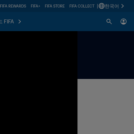
|
한국어
FIFA REWARDS
FIFA+
FIFA STORE
FIFA COLLECT
 FIFA