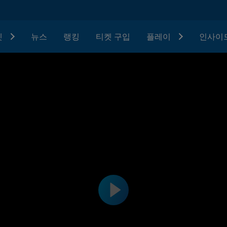
텟
뉴스
랭킹
티켓 구입
플레이
인사이드