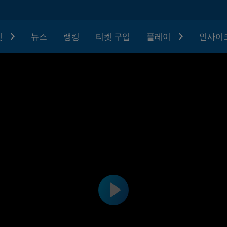
텟
뉴스
랭킹
티켓 구입
플레이
인사이드