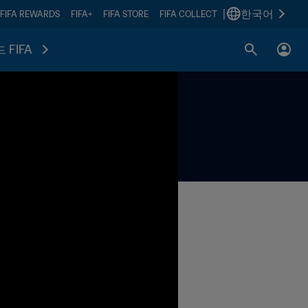
|
한국어
FIFA REWARDS
FIFA+
FIFA STORE
FIFA COLLECT
 FIFA