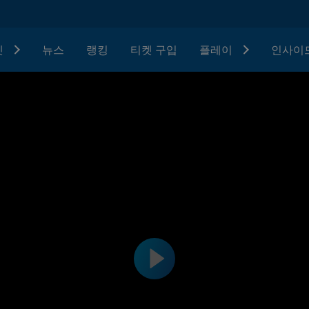
텟
뉴스
랭킹
티켓 구입
플레이
인사이드