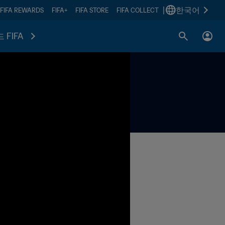
|
한국어
FIFA REWARDS
FIFA+
FIFA STORE
FIFA COLLECT
 FIFA