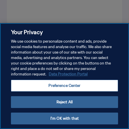
Your Privacy
더보기
We use cookies to personalize content and ads, provide
social media features and analyse our traffic. We also share
information about your use of our site with our social
media, advertising and analytics partners. You can select
your cookie preferences by clicking on the buttons on the
right and place a do not sell or share my personal
information request.
Data Protection Portal
개인정보 보호정책
Preference Center
서비스 약관
쿠키 기본 설정 관리
Reject All
Copyright © 1994 - 2026 FIFA. All rights reserved.
I'm OK with that