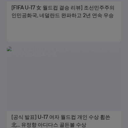
[FIFA U-17 女 월드컵 결승 리뷰] 조선민주주의
인민공화국, 네덜란드 완파하고 2년 연속 우승
[공식 발표] U-17 여자 월드컵 개인 수상 휩쓴
北… 유정향 아디다스 골든볼 수상