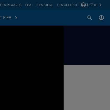
|
한국어
FIFA REWARDS
FIFA+
FIFA STORE
FIFA COLLECT
 FIFA