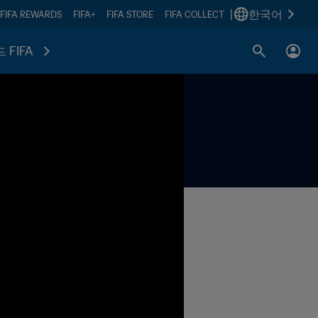
|
한국어
FIFA REWARDS
FIFA+
FIFA STORE
FIFA COLLECT
 FIFA