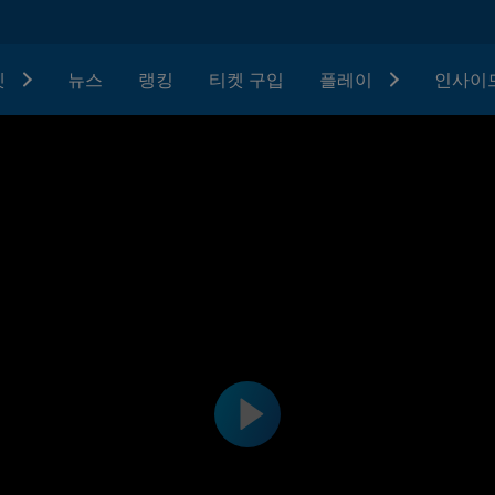
텟
뉴스
랭킹
티켓 구입
플레이
인사이드