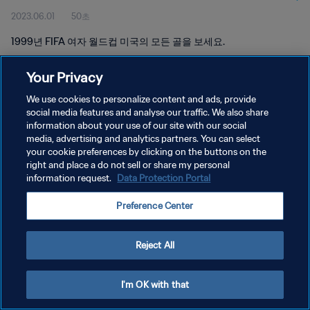
2023.06.01
50초
1999년 FIFA 여자 월드컵 미국의 모든 골을 보세요.
Your Privacy
We use cookies to personalize content and ads, provide
social media features and analyse our traffic. We also share
information about your use of our site with our social
개인정보 보호정책
media, advertising and analytics partners. You can select
your cookie preferences by clicking on the buttons on the
서비스 약관
right and place a do not sell or share my personal
쿠키 기본 설정 관리
information request.
Data Protection Portal
Copyright © 1994 - 2026 FIFA. All rights reserved.
Preference Center
Reject All
I'm OK with that