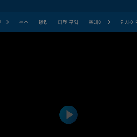
텟
뉴스
랭킹
티켓 구입
플레이
인사이드