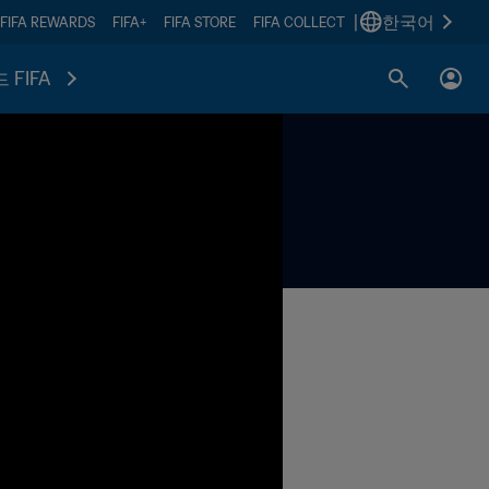
|
한국어
FIFA REWARDS
FIFA+
FIFA STORE
FIFA COLLECT
 FIFA