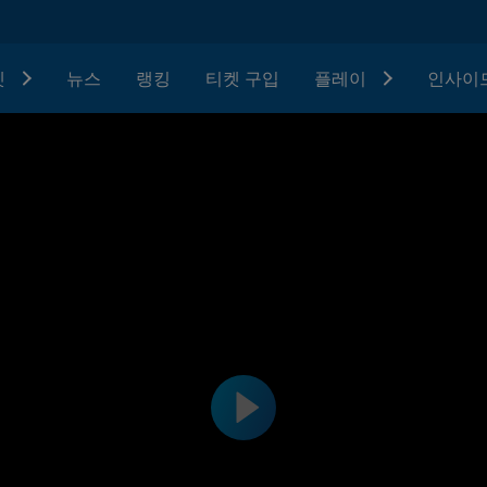
텟
뉴스
랭킹
티켓 구입
플레이
인사이드