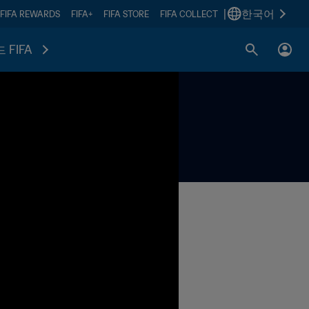
|
한국어
FIFA REWARDS
FIFA+
FIFA STORE
FIFA COLLECT
 FIFA