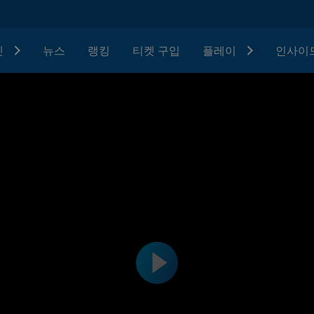
텟
뉴스
랭킹
티켓 구입
플레이
인사이드