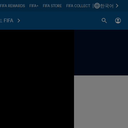
|
한국어
FIFA REWARDS
FIFA+
FIFA STORE
FIFA COLLECT
 FIFA