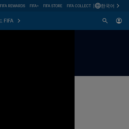
|
한국어
FIFA REWARDS
FIFA+
FIFA STORE
FIFA COLLECT
 FIFA