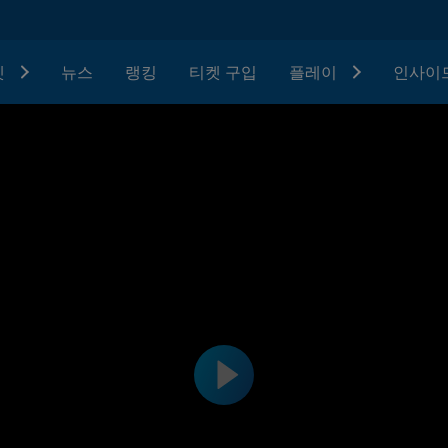
텟
뉴스
랭킹
티켓 구입
플레이
인사이드