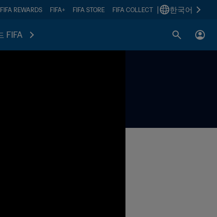
|
한국어
FIFA REWARDS
FIFA+
FIFA STORE
FIFA COLLECT
 FIFA