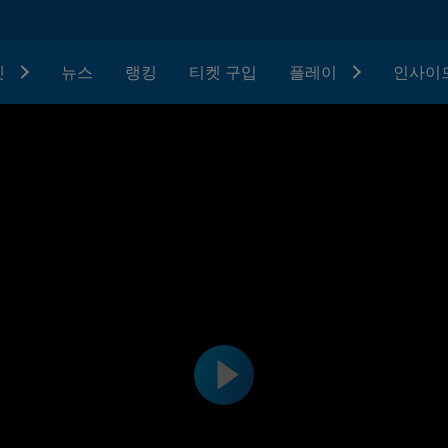
텟
뉴스
랭킹
티켓 구입
플레이
인사이드