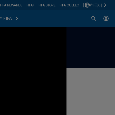
|
한국어
FIFA REWARDS
FIFA+
FIFA STORE
FIFA COLLECT
 FIFA