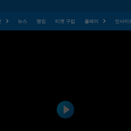
텟
뉴스
랭킹
티켓 구입
플레이
인사이드