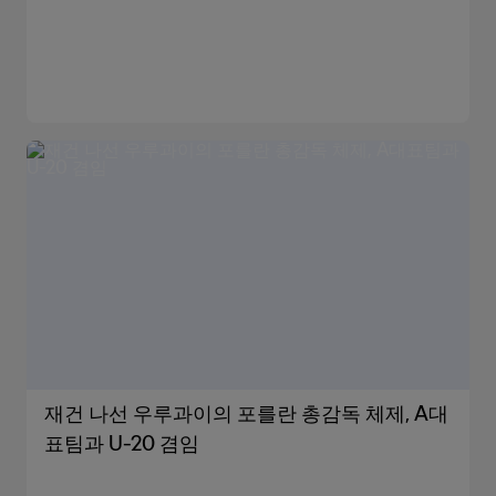
재건 나선 우루과이의 포를란 총감독 체제, A대
표팀과 U-20 겸임