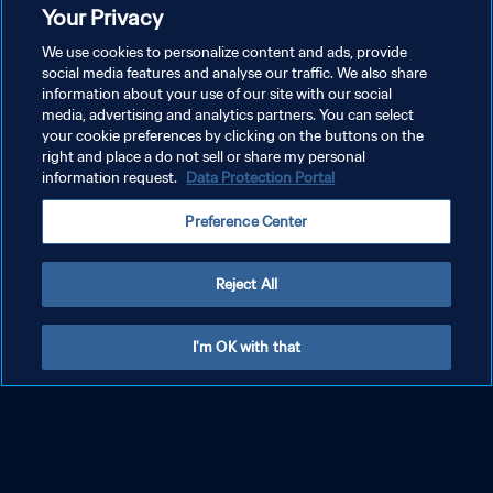
Your Privacy
국 | 다시보기
We use cookies to personalize content and ads, provide
social media features and analyse our traffic. We also share
information about your use of our site with our social
media, advertising and analytics partners. You can select
your cookie preferences by clicking on the buttons on the
right and place a do not sell or share my personal
information request.
Data Protection Portal
1999 FIFA 미국 여자 월드컵의 모든
모두 보기
Preference Center
골 시청하기
Reject All
I'm OK with that