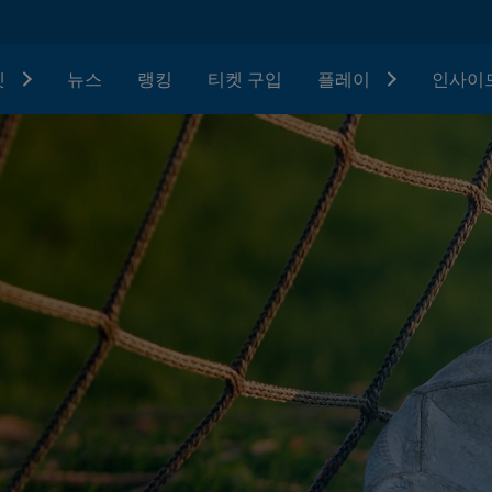
텟
뉴스
랭킹
티켓 구입
플레이
인사이드