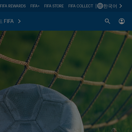
|
한국어
FIFA REWARDS
FIFA+
FIFA STORE
FIFA COLLECT
 FIFA