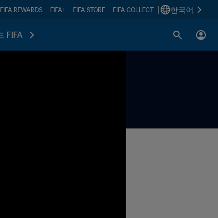
|
한국어
FIFA REWARDS
FIFA+
FIFA STORE
FIFA COLLECT
 FIFA