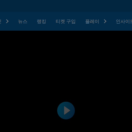
텟
뉴스
랭킹
티켓 구입
플레이
인사이드