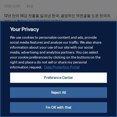
2022.12.05
42초
12년 만의 16강 진출을 일궈낸 한국. 결정적인 역전골을 도운 한국의
캡틴, 손흥민이 포르투갈전을 말한다.
Your Privacy
We use cookies to personalize content and ads, provide
social media features and analyse our traffic. We also share
information about your use of our site with our social
media, advertising and analytics partners. You can select
개인정보 보호정책
your cookie preferences by clicking on the buttons on the
right and place a do not sell or share my personal
서비스 약관
information request.
Data Protection Portal
쿠키 기본 설정 관리
Preference Center
Copyright © 1994 - 2026 FIFA. All rights reserved.
Reject All
I'm OK with that