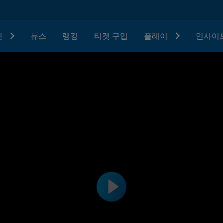
텟
뉴스
랭킹
티켓 구입
플레이
인사이드