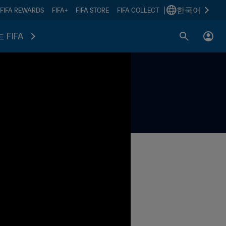
|
한국어
FIFA REWARDS
FIFA+
FIFA STORE
FIFA COLLECT
 FIFA