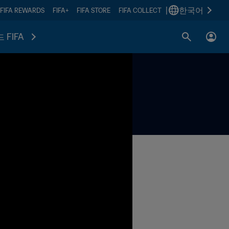
|
한국어
FIFA REWARDS
FIFA+
FIFA STORE
FIFA COLLECT
 FIFA