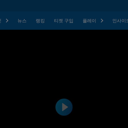
텟
뉴스
랭킹
티켓 구입
플레이
인사이드