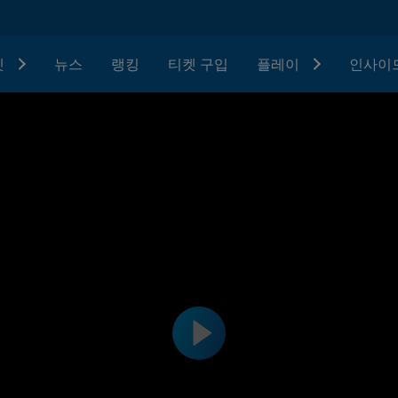
텟
뉴스
랭킹
티켓 구입
플레이
인사이드