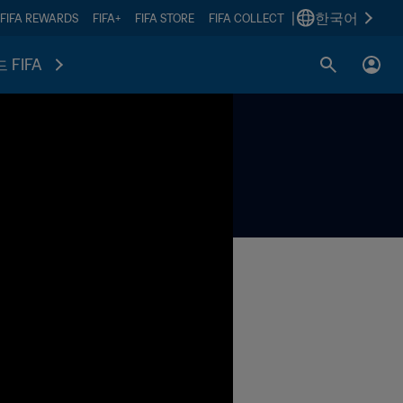
|
한국어
FIFA REWARDS
FIFA+
FIFA STORE
FIFA COLLECT
 FIFA