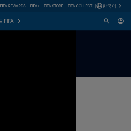
|
한국어
FIFA REWARDS
FIFA+
FIFA STORE
FIFA COLLECT
 FIFA