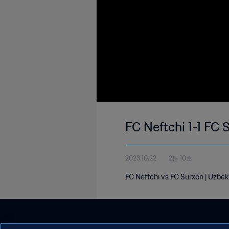
FC Neftchi 1-1 FC
2023.10.22
2분 10초
FC Neftchi vs FC Surxon | Uzbe