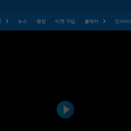
텟
뉴스
랭킹
티켓 구입
플레이
인사이드