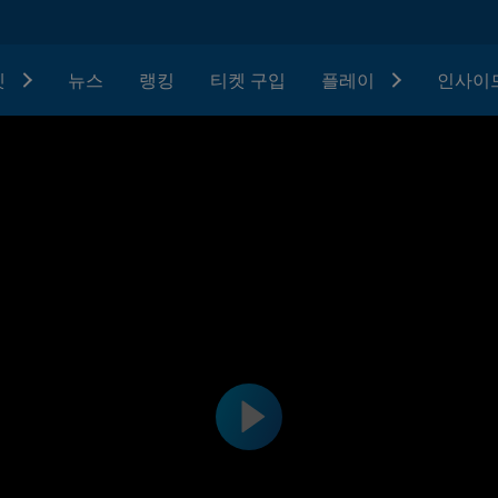
텟
뉴스
랭킹
티켓 구입
플레이
인사이드