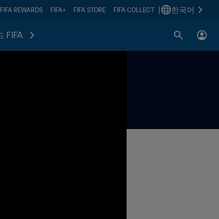
|
한국어
FIFA REWARDS
FIFA+
FIFA STORE
FIFA COLLECT
 FIFA