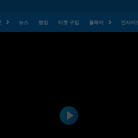
텟
뉴스
랭킹
티켓 구입
플레이
인사이드