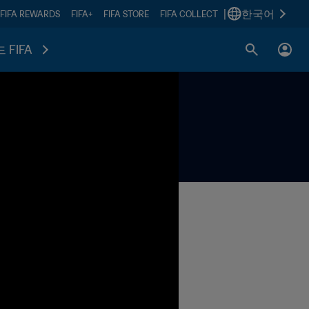
|
한국어
FIFA REWARDS
FIFA+
FIFA STORE
FIFA COLLECT
 FIFA