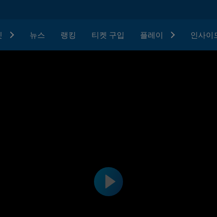
텟
뉴스
랭킹
티켓 구입
플레이
인사이드