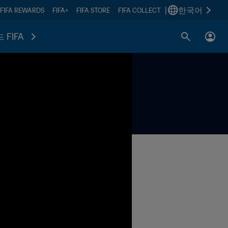
|
한국어
FIFA REWARDS
FIFA+
FIFA STORE
FIFA COLLECT
 FIFA