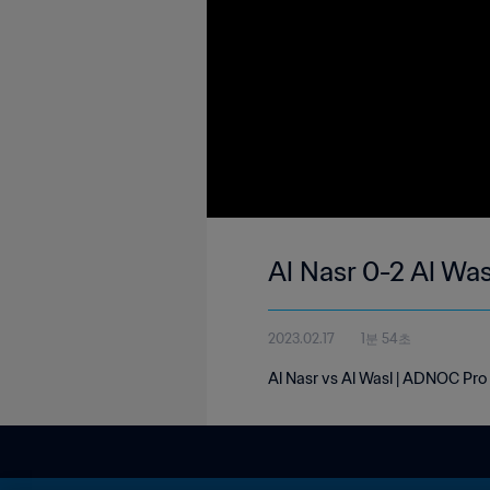
Al Nasr 0-2 Al Wa
2023.02.17
1분 54초
Al Nasr vs Al Wasl | ADNOC Pro