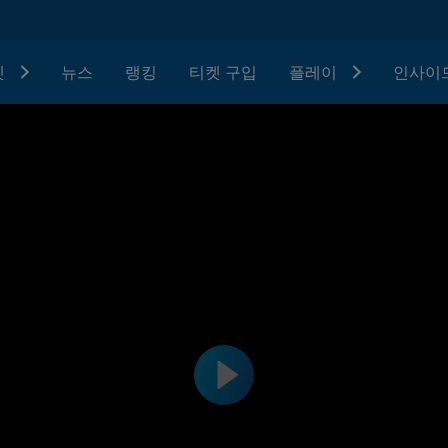
텟
뉴스
랭킹
티켓 구입
플레이
인사이드