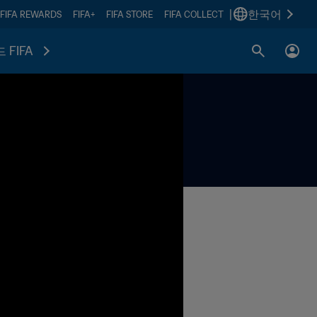
|
한국어
FIFA REWARDS
FIFA+
FIFA STORE
FIFA COLLECT
 FIFA