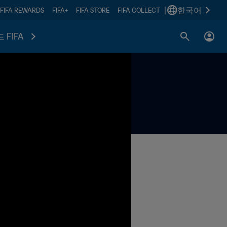
|
한국어
FIFA REWARDS
FIFA+
FIFA STORE
FIFA COLLECT
 FIFA