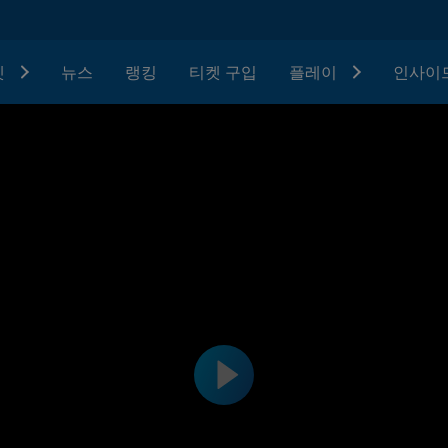
텟
뉴스
랭킹
티켓 구입
플레이
인사이드